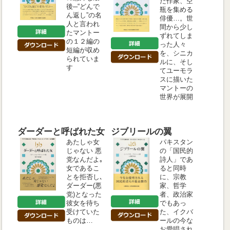
た作家、空
後─“どんで
瓶を集める
ん返し”の名
俳優…。世
人と言われ
間から少し
たマントー
ずれてしま
の１２編の
った人々
短編が収め
を、シニカ
られていま
ルに、そし
す
てユーモラ
スに描いた
マントーの
世界が展開
ダーダーと呼ばれた女
ジブリールの翼
あたしゃ女
パキスタン
じゃない 悪
の「国民的
党なんだよ｡
詩人」であ
女であるこ
ると同時
とを拒否し､
に、宗教
ダーダー(悪
家、哲学
党)となった
者、政治家
彼女を待ち
でもあっ
受けていた
た、イクバ
ものは…
ールの今な
お愛唱され