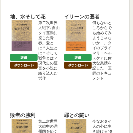
地、水そして花
イサーンの医者
第二次世界
何もないと
大戦下､自由
ころからで
タイ運動に
も始めてみ
投じた青
ようじゃな
春。愛と
いか…。タ
は？人生と
イのプライ
は？そして
マリ・ヘル
戦争とは？
スケアに偉
現代史の証
大な業績を
言を小説に
記した一医
織り込んだ
師のドキュ
労作
メント
敗者の勝利
罪との闘い
第二次世界
今なおタイ
大戦中の満
人の心に生
州国をめぐ
き続ける“タ