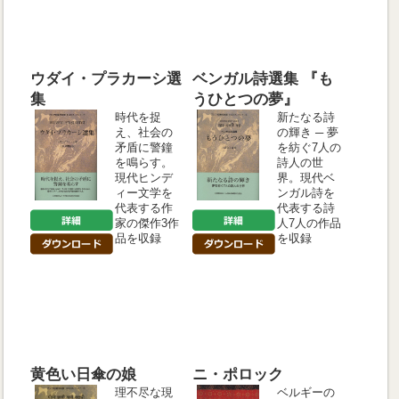
ウダイ・プラカーシ選
ベンガル詩選集 『も
集
うひとつの夢』
時代を捉
新たなる詩
え、社会の
の輝き ─ 夢
矛盾に警鐘
を紡ぐ7人の
を鳴らす。
詩人の世
現代ヒンデ
界。現代ベ
ィー文学を
ンガル詩を
代表する作
代表する詩
家の傑作3作
人7人の作品
品を収録
を収録
黄色い日傘の娘
ニ・ポロック
理不尽な現
ベルギーの