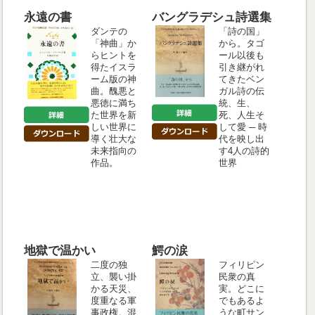
永遠の書
バングラデシュ詩選集
ダンテの
「詩の国」
「神曲」か
から。タゴ
らヒントを
ール以後も
得たイスラ
引き継がれ
ーム版の神
てきたベン
曲。醜悪と
ガル詩の伝
悪徳に満ち
統、生、
た世界を新
死、人生そ
しい世界に
して愛 ─ 時
導く壮大な
代を映し出
未来指向の
す4人の詩的
作品。
世界
地獄で温かい
鰐の涙
二度の独
フィリピン
立、襲い掛
民衆の真
かる天災、
実。どこに
度重なる軍
でもあるよ
事政権。混
うな町サン