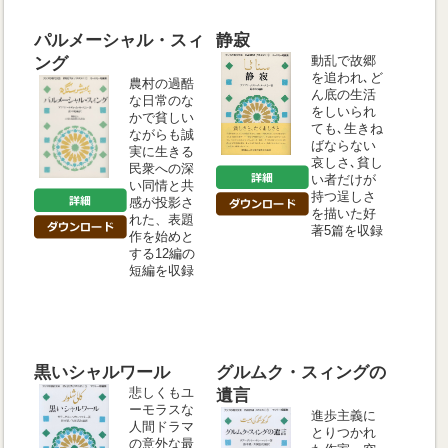
パルメーシャル・スィ
静寂
動乱で故郷
ング
を追われ､ど
農村の過酷
ん底の生活
な日常のな
をしいられ
かで貧しい
ても､生きね
ながらも誠
ばならない
実に生きる
哀しさ､貧し
民衆への深
い者だけが
い同情と共
持つ逞しさ
感が投影さ
を描いた好
れた、表題
著5篇を収録
作を始めと
する12編の
短編を収録
黒いシャルワール
グルムク・スィングの
悲しくもユ
遺言
ーモラスな
進歩主義に
人間ドラマ
とりつかれ
の意外な最