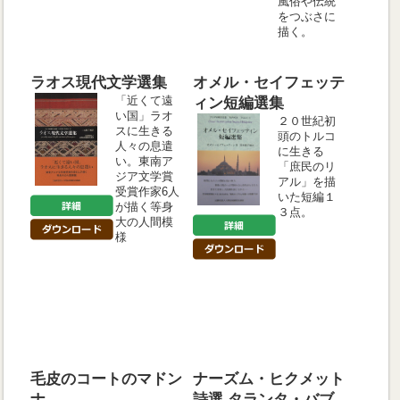
風俗や伝統
をつぶさに
描く。
ラオス現代文学選集
オメル・セイフェッテ
「近くて遠
ィン短編選集
い国」ラオ
２０世紀初
スに生きる
頭のトルコ
人々の息遣
に生きる
い。東南ア
「庶民のリ
ジア文学賞
アル」を描
受賞作家6人
いた短編１
が描く等身
３点。
大の人間模
様
毛皮のコートのマドン
ナーズム・ヒクメット
ナ
詩選 タランタ・バブ