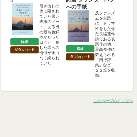
引き出しの
への手紙
奥に隠され
反ファシズ
ていた黒い
ムを主題
表紙のノー
に、ドラマ
ト。ある男
性をもたせ
の最も色鮮
た長編連作
やかだった
詩である表
日々と、犯
題作の他、
した罪への
最高傑作に
悔恨が余白
数えられる
なく綴られ
『四行詩
ていた
集』など、
２２篇を収
録。
このページのトップへ