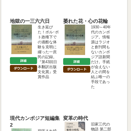
地獄の一三六六日
萎れた花・心の花輪
生き延び
1930～40年
た！ポル･ポ
代のカンボ
ト政権下で
ジア。情報
の過酷な体
源はラジオ
験を克明に
と創刊間も
綴った一庶
ないカンボ
民の記録。
ジア語新聞
『第43回日
だけ。手紙
本翻訳出版
が会えない
文化賞』受
人との間を
賞作品
結ぶ唯一の
手段であっ
た
現代カンボジア短編集
変革の時代
旧家三代の
2
物語 第二部
抑圧され続