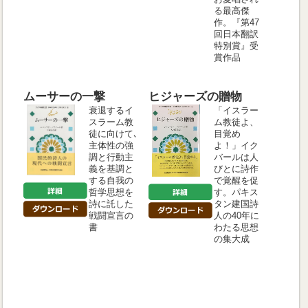
る最高傑
作。『第47
回日本翻訳
特別賞』受
賞作品
ムーサーの一撃
ヒジャーズの贈物
衰退するイ
「イスラー
スラーム教
ム教徒よ、
徒に向けて､
目覚め
主体性の強
よ！」イク
調と行動主
バールは人
義を基調と
びとに詩作
する自我の
で覚醒を促
哲学思想を
す。パキス
詩に託した
タン建国詩
戦闘宣言の
人の40年に
書
わたる思想
の集大成