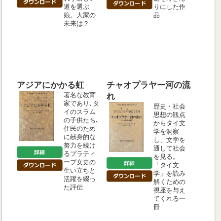
道を選ぶ
りにした作
娘。大家の
品
未来は？
アジアにかかる虹
チャオプラヤー河の流
著名な教育
れ
家であり､タ
歴史・社会
イのスラム
思想の観点
の子供たち､
からタイ文
住民のため
学を洞察
に献身的な
し、文学を
努力を続け
通して社会
るプラティ
を見る。
ープ女史の
「タイ文
生い立ちと
学」を読み
活躍を綴っ
解くための
た評伝
視座を与え
てくれる一
冊