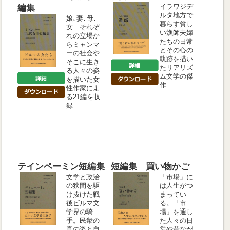
イラワジデ
編集
ルタ地方で
娘､妻､母､
暮らす貧し
女…それぞ
い漁師夫婦
れの立場か
たちの日常
らミャンマ
とその心の
ーの社会や
軌跡を描い
そこに生き
たリアリズ
る人々の姿
ム文学の傑
を描いた女
作
性作家によ
る21編を収
録
テインペーミン短編集
短編集 買い物かご
文学と政治
「市場」に
の狭間を駆
は人生がつ
け抜けた戦
まってい
後ビルマ文
る。「市
学界の騎
場」を通し
手。民衆の
た人々の日
真の姿と自
常や昔なが