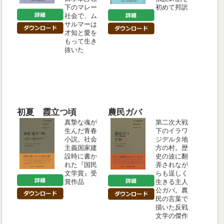
下のマレー
初めて邦訳
社会で、ム
サルマーは
才知と愛を
もって生き
抜いた
初夏 霞立つ頃
農民ガバ
真摯な魂が
第二次大戦
生んだ青春
下のイラワ
小説。社会
ジデルタ地
主義国家建
方の村。歴
設時に書か
史の波に翻
れた『国民
弄されなが
文学賞』受
らも逞しく
賞作品
生きる主人
公ガバ。農
民の言葉で
描いた反戦
文学の傑作