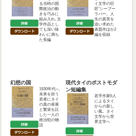
る当時の国
イ文学の巨
際政治の動
匠”シーブー
きを巧みに
ラパー。人
組み入れ､文
生の真実を
学作品とし
追い求めた
ても深い味
表題作ほか2
わいに満ち
編を収録
た長編
幻想の国
現代タイのポストモダ
1930年代─。
ン短編集
未来を担う
若手作家6人
若者にタイ
によるタイ
の真の発展
からの新し
と繁栄を託
い風。タイ
した一人の
文学から世
政治犯の物
界文学へ
語