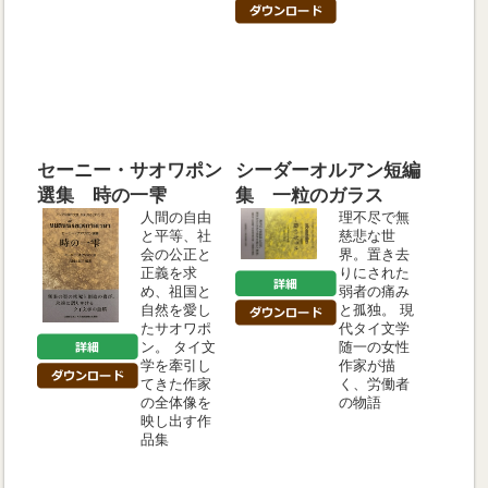
セーニー・サオワポン
シーダーオルアン短編
選集 時の一雫
集 一粒のガラス
人間の自由
理不尽で無
と平等、社
慈悲な世
会の公正と
界。置き去
正義を求
りにされた
め、祖国と
弱者の痛み
自然を愛し
と孤独。 現
たサオワポ
代タイ文学
ン。 タイ文
随一の女性
学を牽引し
作家が描
てきた作家
く、労働者
の全体像を
の物語
映し出す作
品集