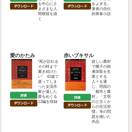
を中心にさ
をよぎる。
まざまな人
著者の自伝
間模様を描
的青春小説
く
愛のかたみ
赤いブキサル
“死が訪れる
貧しい農村
その時まで
で椰子の樹
書き続けた
液採取を生
い” 42歳で
業とする
逝ってしま
人々を通
った女流作
じ、同国の
家が遺した
「都市と農
愛をめぐる
村」「文明
12編を収録
のと古くか
らの生活習
慣」等の問
題を描いた
作品