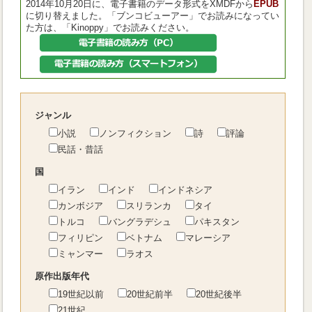
2014年10月20日に、電子書籍のデータ形式をXMDFから
EPUB
に切り替えました。「ブンコビューアー」でお読みになってい
た方は、「Kinoppy」でお読みください。
ジャンル
小説
ノンフィクション
詩
評論
民話・昔話
国
イラン
インド
インドネシア
カンボジア
スリランカ
タイ
トルコ
バングラデシュ
パキスタン
フィリピン
ベトナム
マレーシア
ミャンマー
ラオス
原作出版年代
19世紀以前
20世紀前半
20世紀後半
21世紀