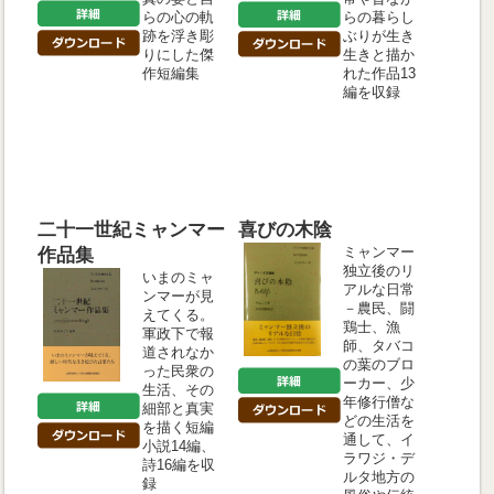
らの心の軌
らの暮らし
跡を浮き彫
ぶりが生き
りにした傑
生きと描か
作短編集
れた作品13
編を収録
二十一世紀ミャンマー
喜びの木陰
ミャンマー
作品集
独立後のリ
いまのミャ
アルな日常
ンマーが見
－農民、闘
えてくる。
鶏士、漁
軍政下で報
師、タバコ
道されなか
の葉のブロ
った民衆の
ーカー、少
生活、その
年修行僧な
細部と真実
どの生活を
を描く短編
通して、イ
小説14編、
ラワジ・デ
詩16編を収
ルタ地方の
録