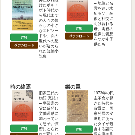
─ 地位と名
けたポル・
誉を追い求
ポト時代か
める父、奢
ら現代まで
侈と社交に
の人々の暮
明け暮れる
らしの小さ
母、両親の
なエピソー
虚像に愛想
ドや、次の
をつかす子
世代への想
供たち
いが込めら
れた短編小
説集
時の終焉
業の罠
旧家三代の
1973年の民
物語 完結！
主革命が起
─ 事業家の
きた時代を
父に反発し
背景に、国
労働運動に
家発展の変
加わってい
遷期にあっ
く息子。慣
たタイが包
習にとらわ
含する諸問
れず新しい
題を浮き彫