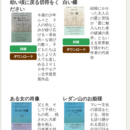
幼い頃に戻る切符をく
白い蝶
結核にかか
ださい
った主人公
８歳の少年
の愛と苦悩
ムイと、３
が「愛に魅
人の幼なじ
入られた者
みが繰り広
の破滅の美
げる＜革命
学」ともい
的＞な遊び
える世界観
の数々。子
で描かれた
どもたちは
作者の代表
もとより大
作
人でも楽し
める２０１
０年アセア
ン文学賞受
賞作品
ある女の肖像
レダン山のお姫様
父と夫、そ
マレー文化
して子供た
の源流をた
ちの死 … 残
どる。現在
された大家
も語り継が
族を抱え、
れる昔話と
日本軍占領
伝説17話を