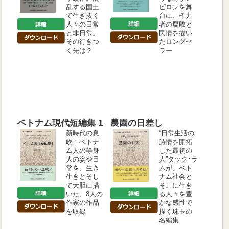
乱する国土
ピロンを舞
で生き抜く
台に、権力
人々の日常
者の腐敗と
と非日常。
民情を描い
その行きつ
たロングセ
く先は？
ラー
ベトナム現代短編集 1
農園の日差し
新時代の息
“日常生活の
吹！ベトナ
詩情を開拓
ム人の等身
した最初の
大の姿や日
人”タック･ラ
常を、生き
ムが、ベト
生きとそし
ナム社会と
て大胆に描
そこに生き
いた、8人の
る人々を豊
作家の作品
かな感性で
を収録
描く珠玉の
名編集