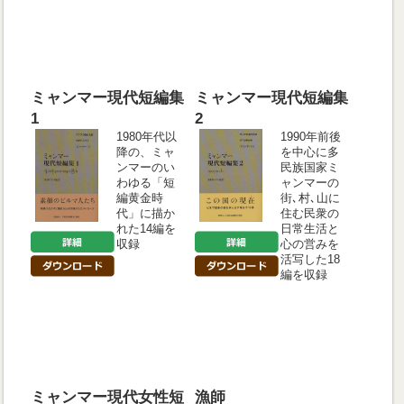
ミャンマー現代短編集
ミャンマー現代短編集
1
2
1980年代以
1990年前後
降の、ミャ
を中心に多
ンマーのい
民族国家ミ
わゆる「短
ャンマーの
編黄金時
街､村､山に
代」に描か
住む民衆の
れた14編を
日常生活と
収録
心の営みを
活写した18
編を収録
ミャンマー現代女性短
漁師