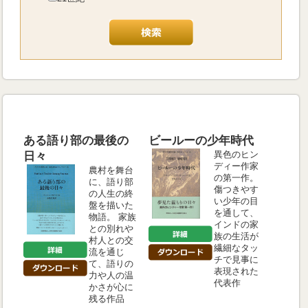
ある語り部の最後の
ビールーの少年時代
異色のヒン
日々
ディー作家
農村を舞台
の第一作。
に、語り部
傷つきやす
の人生の終
い少年の目
盤を描いた
を通して、
物語。 家族
インドの家
との別れや
族の生活が
村人との交
繊細なタッ
流を通じ
チで見事に
て、語りの
表現された
力や人の温
代表作
かさが心に
残る作品