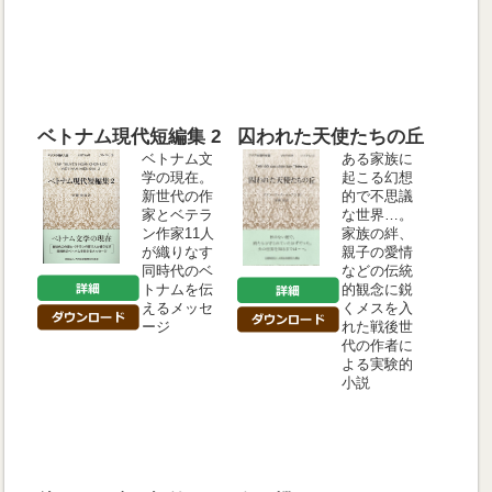
ベトナム現代短編集 2
囚われた天使たちの丘
ベトナム文
ある家族に
学の現在。
起こる幻想
新世代の作
的で不思議
家とベテラ
な世界…。
ン作家11人
家族の絆、
が織りなす
親子の愛情
同時代のベ
などの伝統
トナムを伝
的観念に鋭
えるメッセ
くメスを入
ージ
れた戦後世
代の作者に
よる実験的
小説