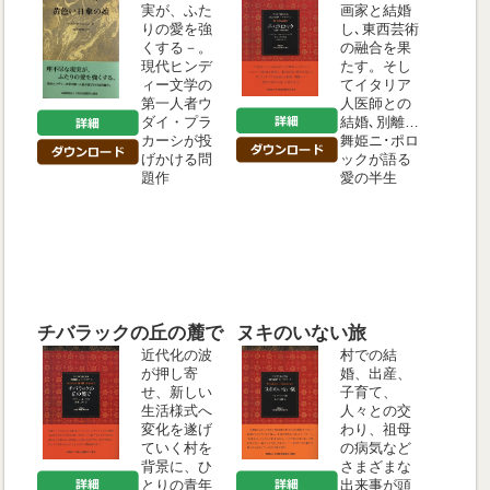
実が、ふた
画家と結婚
りの愛を強
し､東西芸術
くする－。
の融合を果
現代ヒンデ
たす。そし
ィー文学の
てイタリア
第一人者ウ
人医師との
ダイ・プラ
結婚､別離…
カーシが投
舞姫ニ･ポロ
げかける問
ックが語る
題作
愛の半生
チバラックの丘の麓で
ヌキのいない旅
近代化の波
村での結
が押し寄
婚、出産、
せ、新しい
子育て、
生活様式へ
人々との交
変化を遂げ
わり、祖母
ていく村を
の病気など
背景に、ひ
さまざまな
とりの青年
出来事が頭