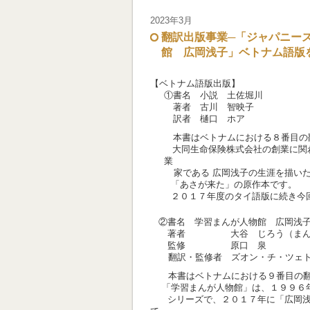
2023年3月
翻訳出版事業─「ジャパニー
館 広岡浅子」ベトナム語版
【ベトナム語版出版】
①書名 小説 土佐堀川
著者 古川 智映子
訳者 樋口 ホア
本書はベトナムにおける８番目の
大同生命保険株式会社の創業に関
業
家である 広岡浅子の生涯を描いた作
「あさが来た」の原作本です。
２０１７年度のタイ語版に続き今回
②書名 学習まんが人物館 広岡浅
著者 大谷 じろう（まん
監修 原口 泉
翻訳・監修者 ズオン・チ・ツェト
本書はベトナムにおける９番目の翻
「学習まんが人物館」は、１９９６年
シリーズで、２０１７年に「広岡浅