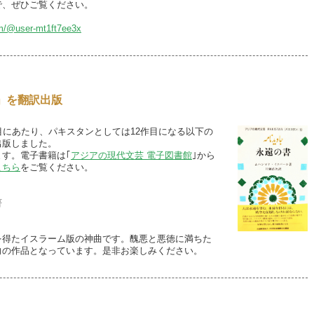
で、ぜひご覧ください。
om/@user-mt1ft7ee3x
」を翻訳出版
目にあたり、パキスタンとしては12作
目になる以下の
出版しました。
す。電子書籍は｢
アジアの現代文芸 電子図書館
｣から
こちら
をご覧ください。
著
を得たイスラーム版の神曲です。醜悪と悪徳に満ちた
向の作品となっています
。是非お楽しみください。