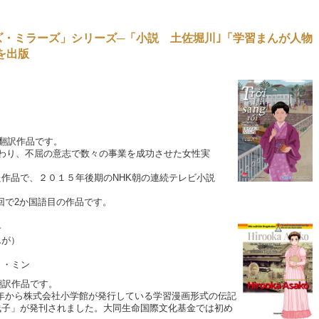
ズ・ミラーズ」シリーズ─「小説 土佐堀川｣「学習まんが人物
を出版
翻訳作品です。
わり、不屈の意志で数々の事業を成功させた女性実
品で、２０１５年後期のNHK朝の連続テレビ小説
で2か国語目の作品です。
子
が）
・ミン
訳作品です。
から株式会社小学館が発行している学習漫画形式の伝記
子」が発刊されました。大同生命国際文化基金では初め