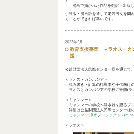
て
漫画で描かれた作品を翻訳・出版し
小説版・漫画版を通して老若男女を問
くことができれば幸いです。
2023年2月
教育支援事業 －ラオス・カ
援－
公益財団法人民際センター様を通じて
＜ラオス・カンボジア＞
読み書き・計算の指導本や子供向けの
ラオス
と
カンボジアの学校に寄贈(ラオ
＜ミャンマー＞
ミャンマーの学校へ浄水器を贈るプロ
詳細は公益財団法人民際センター様の
ミャンマー 浄水プロジェクト - (minsai
＜ラオス＞