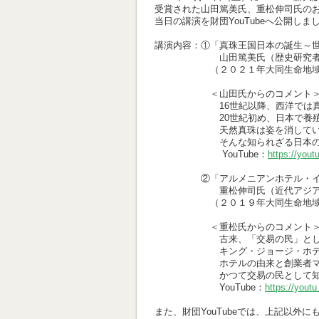
受賞された山田篤美氏、重松伸司氏の
当日の講演を財団YouTubeへ公開し
講演内容：①「真珠王国日本の誕生～
山田篤美氏（歴史研究者［真珠
（２０２１年大同生命地域研
＜山田氏からのコメント
16世紀以降、西洋では
20世紀初め、日本で養殖真珠が
天然真珠は姿を消していった。そ
そんな知られざる日本の養殖真
YouTube：
https://you
②「アルメニアンホテル・イン・有馬 ～M.Z.
重松伸司氏（近代アジア研
（２０１９年大同生命地域研
＜重松氏からのコメント
古来、「交易の民」と
キング・ジョージ・ホテルを創業し
ホテルの由来と創業者マーティ
かつて交易の民として知られてい
YouTube：
https://you
また、財団YouTubeでは、上記以