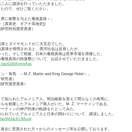
お二人に講演を行っていただきました。
ましたので、ぜひご覧ください。
世界に衝撃を与えた養殖真珠～」
史、ギアナ高地史])
究特別賞受賞者）
＞
真珠とダイヤモンドが二大宝石でした。
発明されると、西洋社会は反発したが、
して戦後、日本の養殖真珠は世界市場を席捲した。
珠の快進撃について、お話させていただきました。
tu.be/iGdSKimmAgc
 Martin and King George Hotel～」
究者）
究賞受賞者）
＞
して知られたアルメニア人。
明治維新を迎えて間もなくの有馬に、
たアルメニア商人がいた。M. Z. マーティンである。
ンの神戸到来の軌跡をたどってみた。
たアルメニア人と日本の関わりについて、講演しました。
tu.be/WUdcKtJMug4
外にも過去に受賞された方々からのメッセージ等を公開しております。