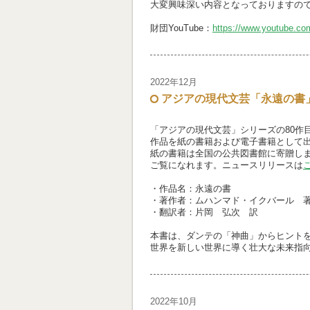
大変興味深い内容となっておりますの
財団YouTube：
https://www.youtube.c
2022年12月
アジアの現代文芸「永遠の書
「アジアの現代文芸」シリーズの80作
作品を紙の書籍および電子書籍として
紙の書籍は全国の公共図書館に寄贈しま
ご覧になれます。
ニュースリリースは
・作品名：永遠の書
・著作者：ムハンマド・イクバール 
・翻訳者：片岡 弘次 訳
本書は、ダンテの「神曲」からヒント
世界を新しい世界に導く壮大な未来指
2022年10月