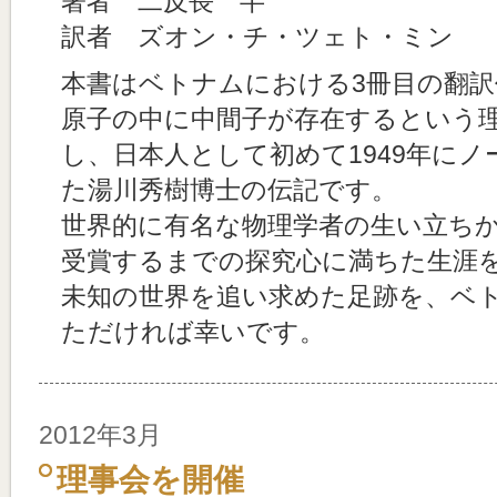
著者 二反長 半
訳者 ズオン・チ・ツェト・ミン
本書はベトナムにおける3冊目の翻訳
原子の中に中間子が存在するという
し、日本人として初めて1949年に
た湯川秀樹博士の伝記です。
世界的に有名な物理学者の生い立ち
受賞するまでの探究心に満ちた生涯
未知の世界を追い求めた足跡を、ベ
ただければ幸いです。
2012年3月
理事会を開催