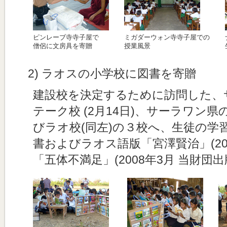
ピンレーブ寺寺子屋で
ミガダーウォン寺寺子屋での
僧侶に文房具を寄贈
授業風景
2) ラオスの小学校に図書を寄贈
建設校を決定するために訪問した、
テーク校 (2月14日)、サーラワン県
びラオ校(同左)の３校へ、生徒の学
書およびラオス語版「宮澤賢治」(201
「五体不満足」(2008年3月 当財団