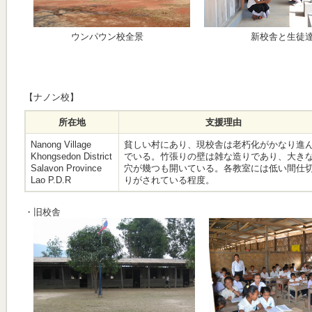
ウンパウン校全景
新校舎と生徒
【ナノン校】
所在地
支援理由
Nanong Village
貧しい村にあり、現校舎は老朽化がかなり進
Khongsedon District
でいる。竹張りの壁は雑な造りであり、大き
Salavon Province
穴が幾つも開いている。各教室には低い間仕
Lao P.D.R
りがされている程度。
・旧校舎