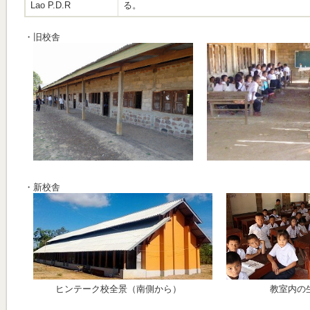
Lao P.D.R
る。
・旧校舎
・新校舎
ヒンテーク校全景（南側から）
教室内の