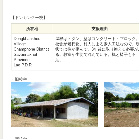
【ドンカンクー校】
所在地
支援理由
Dongkhankhou
屋根はトタン、壁はコンクリート・ブロック
Village
校舎が老朽化。村人による素人工法なので、
Champhone District
状では柱が傷んで、3年後に取り換える必要が
Savannakhet
る。教室が生徒で混んでいる。机と椅子も不
Province
足。
Lao P.D.R
・旧校舎