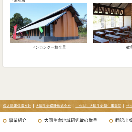
・新校舎
ドンカンクー校全景
教
個人情報保護方針
大同生命保険株式会社
（公財）大同生命厚生事業団
サ