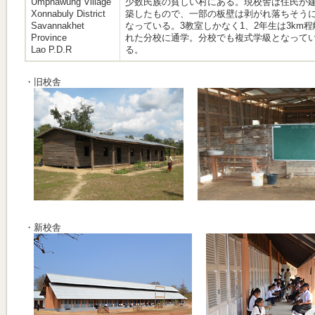
Umphawung Village
少数民族の貧しい村にある。現校舎は住民が
Xonnabuly District
築したもので、一部の板壁は剥がれ落ちそう
Savannakhet
なっている。3教室しかなく1、2年生は3km程
Province
れた分校に通学。分校でも複式学級となって
Lao P.D.R
る。
・旧校舎
・新校舎