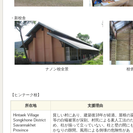
・新校舎
ナノン校全景
校
【ヒンテーク校】
所在地
支援理由
Hintaek Village
貧しい村にあり、建築後18年が経過。屋根の
Songkhone District
等の白蟻被害が深刻。村民による素人工法の
Savannakhet
め、柱が揃って立っていない。柱と壁の間に
Province
かなりの隙間。風雨による倒壊の危険性があ