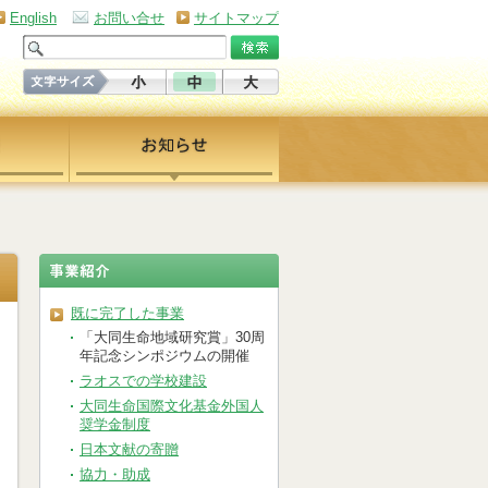
English
お問い合せ
サイトマップ
既に完了した事業
「大同生命地域研究賞」30周
年記念シンポジウムの開催
ラオスでの学校建設
大同生命国際文化基金外国人
奨学金制度
日本文献の寄贈
協力・助成