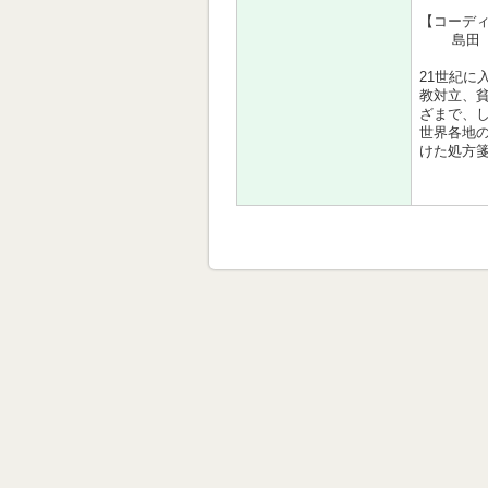
【コーデ
島田
21世紀
教対立、
ざまで、
世界各地
けた処方