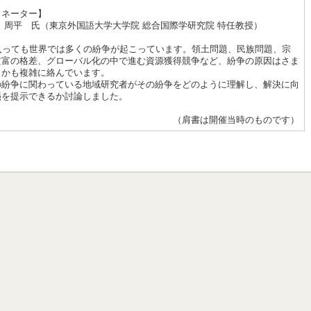
ィネータ
ー
】
 周平 氏（東京外国語大学大学院 総合国際学研究院 特任教授）
に入っても世界では多くの紛争が起こっています。領土問題、民族問題、宗
貧富の格差、グローバル化の中で進む資源獲得競争など、紛争の原因はさま
しかも複雑に絡んでいます。
の紛争に関わっている地域研究者がその紛争をどのように理解し、解決に向
箋を提示できるか討論しました。
（肩書は開催当時のものです）