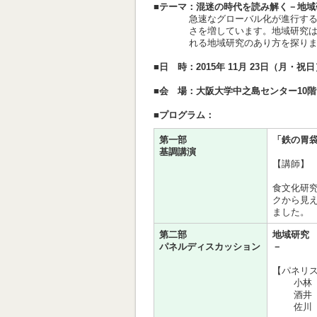
■テーマ：混迷の時代を読み解く－地
急速なグローバル化が進行す
さを増しています。地域研究
れる地域研究のあり方を探り
■日 時：2015年 11月 23日（月・祝日
■会 場：大阪大学中之島センター10
■プログラム：
第一部
「鉄の胃
基調講演
【講師】
食文化研究
クから見
ました。
第二部
地域研究
パネルディスカッション
－
【パネリ
小林
酒井
佐川