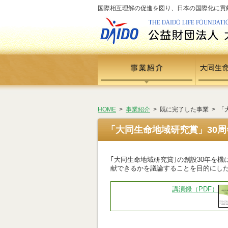
国際相互理解の促進を図り、日本の国際化に貢献する
HOME
>
事業紹介
> 既に完了した事業 > 
「大同生命地域研究賞」30
｢大同生命地域研究賞｣の創設30年を
献できるかを議論することを目的にし
講演録（PDF）