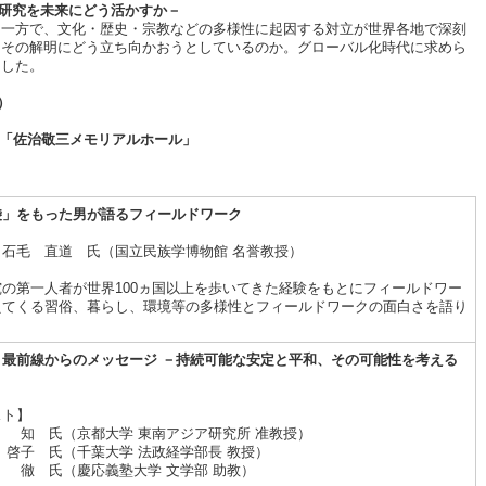
域研究を未来にどう活かすか－
る一方で、文化・歴史・宗教などの多様性に起因する対立が世界各地で深刻
はその解明にどう立ち向かおうとしているのか。グローバル化時代に求めら
ました。
）
階「佐治敬三メモリアルホール」
袋」をもった男が語るフィールドワーク
 石毛 直道 氏（国立民族学博物館 名誉教授）
の第一人者が世界100ヵ国以上を歩いてきた経験をもとにフィールドワー
えてくる習俗、暮らし、環境等の多様性とフィールドワークの面白さを語り
 最前線からのメッセージ
－持続可能な安定と平和、その可能性を考える
スト】
 知 氏（京都大学 東南アジア研究所 准教授）
 啓子 氏（千葉大学 法政経学部長 教授）
 徹 氏（慶応義塾大学 文学部 助教）