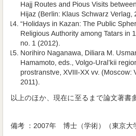
Hajj Routes and Pious Visits between
Hijaz (Berlin: Klaus Schwarz Verlag, 
“Holidays in Kazan: The Public Sphere
Religious Authority among Tatars in 
no. 1 (2012).
Norihiro Naganawa, Diliara M. Usm
Hamamoto, eds., Volgo-Ural’kii regi
prostranstve, XVIII-XX vv. (Moscow: V
2011).
以上のほか、現在に至るまで論文著書
備考 ：2007年 博士（学術）（東京大