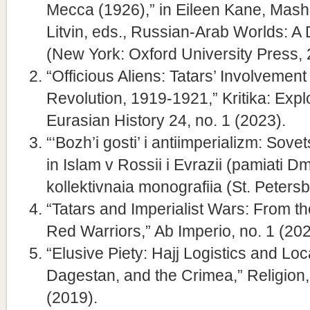
Mecca (1926),” in Eileen Kane, Mash
Litvin, eds., Russian-Arab Worlds: A
(New York: Oxford University Press, 
“Officious Aliens: Tatars’ Involvement
Revolution, 1919-1921,” Kritika: Exp
Eurasian History 24, no. 1 (2023).
“‘Bozh’i gosti’ i antiimperializm: Sov
in Islam v Rossii i Evrazii (pamiati Dm
kollektivnaia monografiia (St. Petersb
“Tatars and Imperialist Wars: From the
Red Warriors,” Ab Imperio, no. 1 (202
“Elusive Piety: Hajj Logistics and Loca
Dagestan, and the Crimea,” Religion, 
(2019).