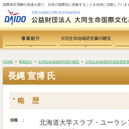
国際相互理解の促進を図り、日本の国際化に貢献することを目的に活動しています - si
HOME
>
事業紹介
>
大同生命地域研究賞の贈呈
>
大同生命地域研究奨励賞受
長縄 宣博 氏
略 歴
現職 ：
北海道大学スラブ・ユーラシ