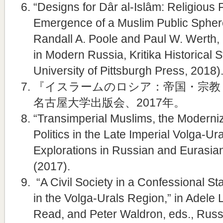
“Designs for Dâr al-Islâm: Religious
Emergence of a Muslim Public Sphere
Randall A. Poole and Paul W. Werth,
in Modern Russia, Kritika Historical S
University of Pittsburgh Press, 2018)
『イスラームのロシア：帝国・宗教・公
名古屋大学出版会、2017年。
“Transimperial Muslims, the Moderniz
Politics in the Late Imperial Volga-Ura
Explorations in Russian and Eurasian
(2017).
“A Civil Society in a Confessional S
in the Volga-Urals Region,” in Adele
Read, and Peter Waldron, eds., Russ