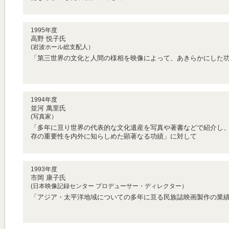
1995年度
高野 悦子氏
(岩波ホール総支配人）
「第三世界の文化と人間の様相を映像によって、あきらかにした
1994年度
並河 萬里氏
(写真家）
「多年に亘り世界の代表的な文化遺産を写真や著書などで紹介し
存の重要性を内外に知らしめた顕著なる功績」に対して
1993年度
市岡 康子氏
(日本映像記録センター プロデューサー・ディレクター）
「アジア・太平洋地域についての多年に亘る民族誌映画製作の業