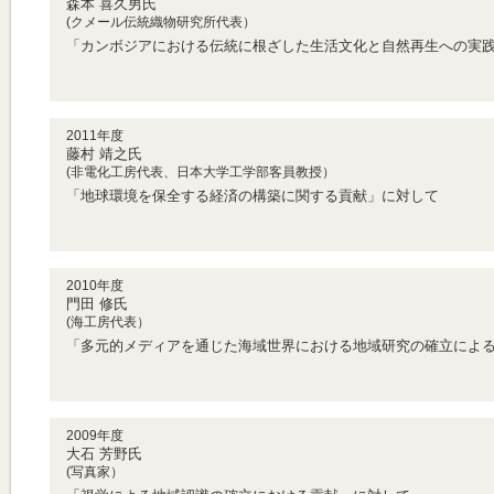
森本 喜久男氏
(クメール伝統織物研究所代表）
「カンボジアにおける伝統に根ざした生活文化と自然再生への実
2011年度
藤村 靖之氏
(非電化工房代表、日本大学工学部客員教授）
「地球環境を保全する経済の構築に関する貢献」に対して
2010年度
門田 修氏
(海工房代表）
「多元的メディアを通じた海域世界における地域研究の確立によ
2009年度
大石 芳野氏
(写真家）