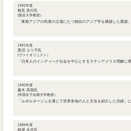
1992年度
鶴見 良行氏
(龍谷大学教授）
「東南アジアの民衆の立場にたつ独自のアジア学を構築した業績
1991年度
黒沼 ユリ子氏
(ヴァイオリニスト）
「日本人のインディヘナ社会を中心とするラテンアメリカ理解に
1990年度
藤木 高嶺氏
(帝国女子短期大学教授）
「ルポルタージュを通じて世界各地の人と文化を紹介した功績」
1989年度
林屋 永吉氏