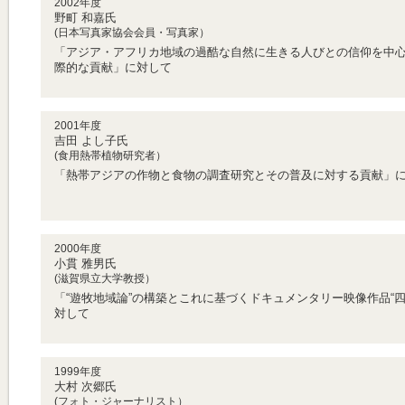
2002年度
野町 和嘉氏
(日本写真家協会会員・写真家）
「アジア・アフリカ地域の過酷な自然に生きる人びとの信仰を中
際的な貢献」に対して
2001年度
吉田 よし子氏
(食用熱帯植物研究者）
「熱帯アジアの作物と食物の調査研究とその普及に対する貢献」
2000年度
小貫 雅男氏
(滋賀県立大学教授）
「“遊牧地域論”の構築とこれに基づくドキュメンタリー映像作品“
対して
1999年度
大村 次郷氏
(フォト・ジャーナリスト）