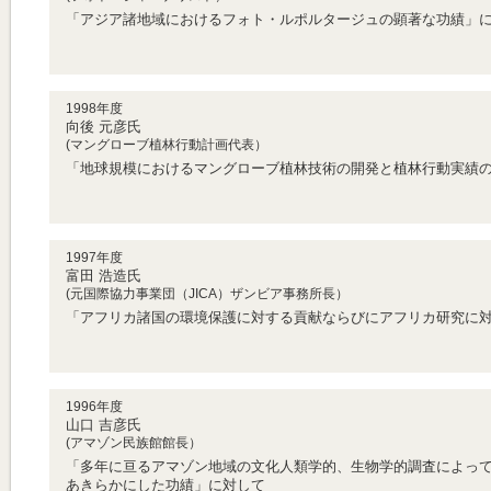
「アジア諸地域におけるフォト・ルポルタージュの顕著な功績」
1998年度
向後 元彦氏
(マングローブ植林行動計画代表）
「地球規模におけるマングローブ植林技術の開発と植林行動実績
1997年度
富田 浩造氏
(元国際協力事業団（JICA）ザンビア事務所長）
「アフリカ諸国の環境保護に対する貢献ならびにアフリカ研究に
1996年度
山口 吉彦氏
(アマゾン民族館館長）
「多年に亘るアマゾン地域の文化人類学的、生物学的調査によっ
あきらかにした功績」に対して