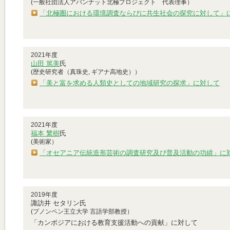
(一般社団法人アバンナット北極プロジェクト 代表理事）
「北極圏における環境調査ならびに共生社会の探究に対して」
2021年度
山田 篤美
氏
(歴史研究者（真珠史, ギアナ高地史））
「美と富を求める人類史としての地域研究の探求」に対して
2021年度
福本 繁樹
氏
(美術家）
「オセアニア伝統造形芸術の調査研究及び普及活動の功績」に
2019年度
諏訪井 セタリン氏
(プノンペン王立大学 言語学部教授）
「
カンボジアにおける教育支援活動への貢献
」に対して