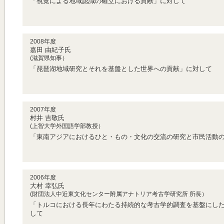
「視覚による地域認識の確立における貢献」に対して
2008年度
嘉田 由紀子氏
(滋賀県知事）
「琵琶湖地域研究とそれを基盤とした世界への貢献」に対して
2007年度
村井 吉敬氏
(上智大学外国語学部教授）
「東南アジアにおけるひと・もの・文化の交流の研究と市民活動
2006年度
大村 幸弘氏
(財団法人中近東文化センター附属アナトリア考古学研究所 所長）
「トルコにおける長年にわたる持続的な考古学的調査を基盤にし
して