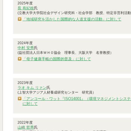
2025年度
長 有紀枝
氏
(立教大学大学院社会デザイン研究科・社会学部 教授、特定非営利活
「地域研究を活かした国際的な人道支援の活動」に対して
2024年度
中村 安秀
氏
(益社団法人日本ＷＨＯ協会 理事長、大阪大学 名誉教授）
「母子健康手帳の国際的普及」に対して
2023年度
ラオ キム リァン
氏
(上智大学アジア人材養成研究センター 研究員）
「アンコール・ワット『ISO14001』（環境マネジメントシ
に対して
2022年度
山崎 哲秀
氏