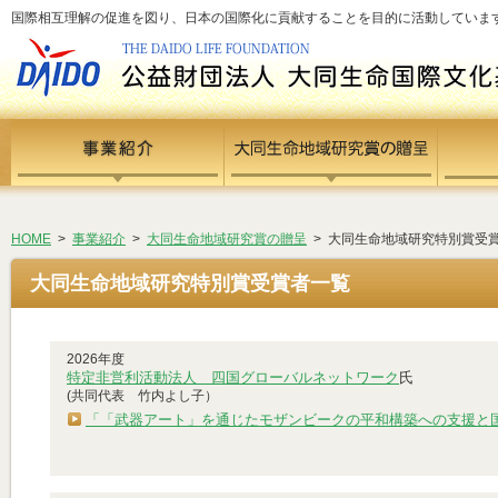
国際相互理解の促進を図り、日本の国際化に貢献することを目的に活動しています - si
HOME
>
事業紹介
>
大同生命地域研究賞の贈呈
> 大同生命地域研究特別賞受
大同生命地域研究特別賞受賞者一覧
2026年度
特定非営利活動法人 四国グローバルネットワーク
氏
(共同代表 竹内よし子）
「「武器アート」を通じたモザンビークの平和構築への支援と国